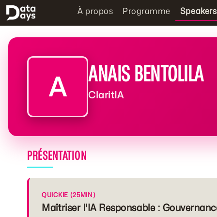
À propos
Programme
Speakers
ANAIS BENTOLILA
A
ClaritIA
PRÉSENTATION
QUICKIE (25MIN)
Maîtriser l'IA Responsable : Gouvernanc