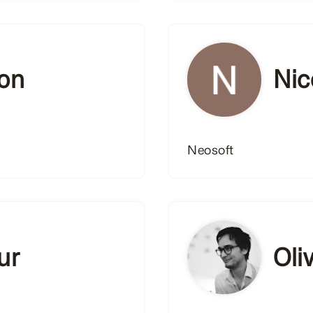
hon
Nic
Neosoft
ur
Oli