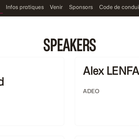
Infos pratiques
Venir
Sponsors
Code de condui
SPEAKERS
Alex LENF
d
ADEO