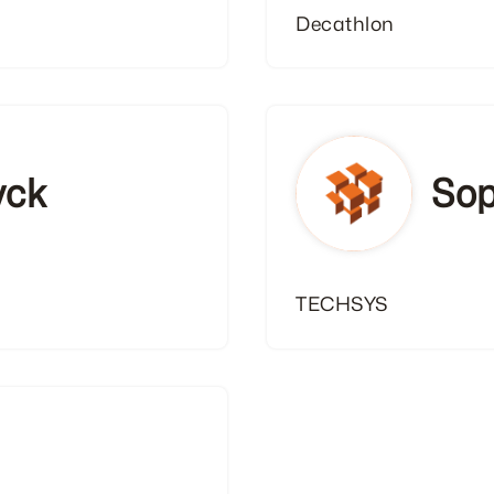
Decathlon
yck
Sop
TECHSYS