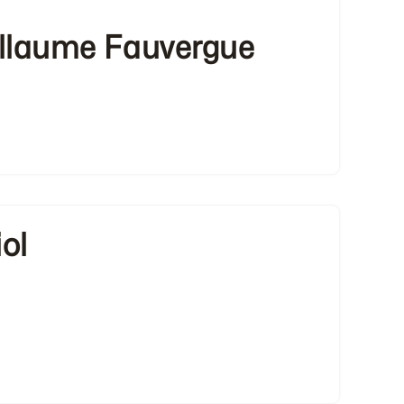
llaume Fauvergue
iol