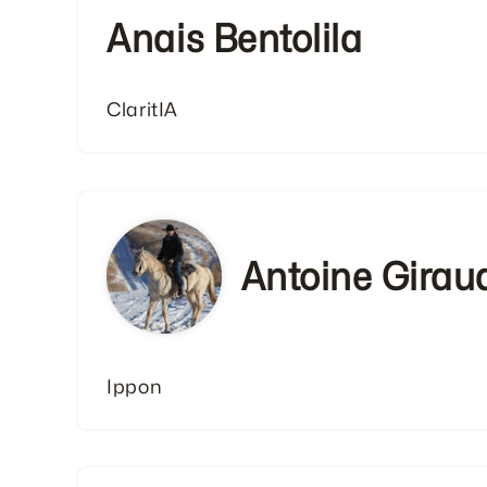
Anais Bentolila
ClaritIA
Antoine Girau
Ippon