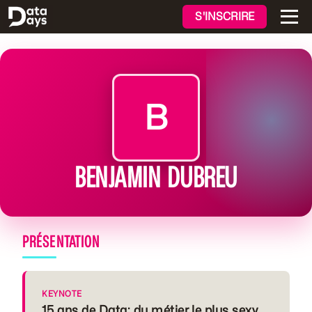
S'INSCRIRE
B
BENJAMIN DUBREU
PRÉSENTATION
KEYNOTE
15 ans de Data: du métier le plus sexy